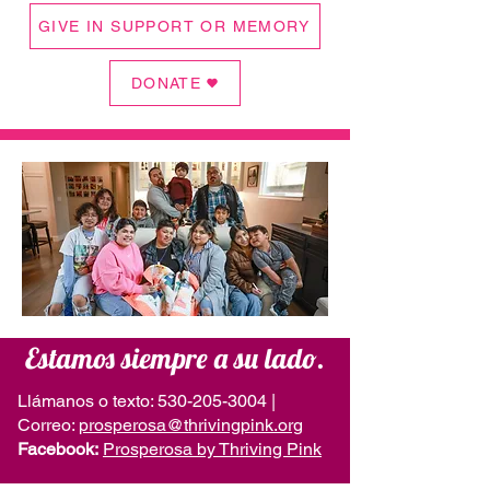
GIVE IN SUPPORT OR MEMORY
DONATE
Estamos siempre a su lado.
Llámanos o texto:
530-205-3004
|
Correo:
prosperosa@thrivingpink.org
Facebook:
Prosperosa by Thriving Pink